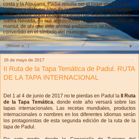
costa y la Alpujarra, Padul resulta ser el lugar idóneo para
relajarse y disfrutar. Uno de los atractivos más importantes
es su laguna, zona protegida dentro del Parque Natural de
Sierra Nevada, en sus alrededores han aparecido restos de
mamut, de ahí que este animal prehistórico se haya
convertido en el símbolo del municipio.
▼
26 de mayo de 2017
II Ruta de la Tapa Temática de Padul. RUTA
DE LA TAPA INTERNACIONAL
Del 1 al 4 de junio de 2017 no te pierdas en Padul la
II Ruta
de la Tapa Temática
, donde este año versará sobre las
tapas internacionales. Las recetas mundiales, productos
internacionales o nombres en los diferentes idiomas serán
los protagonistas de esta segunda edición de la ruta de la
tapa de Padul.