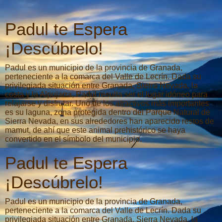
Padul te Espera
¡Descúbrelo!
Padul es un municipio de la provincia de Granada,
perteneciente a la comarca del Valle de Lecrín. Dada su
privilegiada situación entre Granada, Sierra Nevada, la
costa y la Alpujarra, Padul resulta ser el lugar idóneo para
relajarse y disfrutar. Uno de los atractivos más importantes
es su laguna, zona protegida dentro del Parque Natural de
Sierra Nevada, en sus alrededores han aparecido restos de
mamut, de ahí que este animal prehistórico se haya
convertido en el símbolo del municipio.
Padul te Espera
¡Descúbrelo!
Padul es un municipio de la provincia de Granada,
perteneciente a la comarca del Valle de Lecrín. Dada su
privilegiada situación entre Granada, Sierra Nevada, la